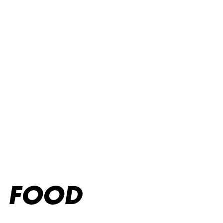
Kids menu
FOOD