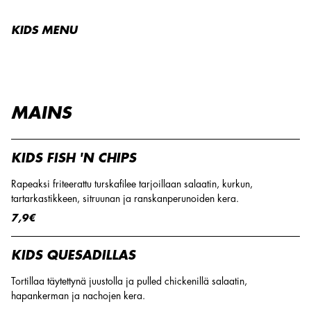
KIDS MENU
MAINS
KIDS FISH 'N CHIPS
Rapeaksi friteerattu turskafilee tarjoillaan salaatin, kurkun,
tartarkastikkeen, sitruunan ja ranskanperunoiden kera.
7,9€
KIDS QUESADILLAS
Tortillaa täytettynä juustolla ja pulled chickenillä salaatin,
hapankerman ja nachojen kera.