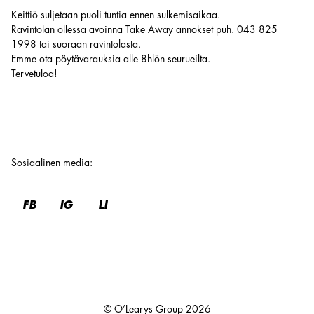
Keittiö suljetaan puoli tuntia ennen sulkemisaikaa.
Ravintolan ollessa avoinna Take Away annokset puh. 043 825
1998 tai suoraan ravintolasta.
Emme ota pöytävarauksia alle 8hlön seurueilta.
Tervetuloa!
Sosiaalinen media
:
FB
IG
LI
© O’Learys Group
2026