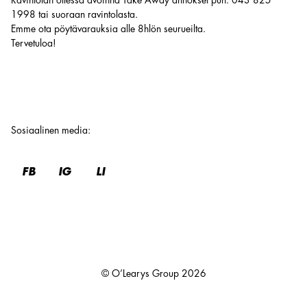
Ravintolan ollessa avoinna Take Away annokset puh. 043 825
1998 tai suoraan ravintolasta.
Emme ota pöytävarauksia alle 8hlön seurueilta.
Tervetuloa!
Sosiaalinen media
:
FB
IG
LI
© O’Learys Group
2026