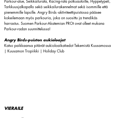
Parkour-alue, Seikkailurata, Racing-rata polkuautoille, Hyppelypeli,
Tarkkuusjalkapallo sekä seikkailurakennelmat sekä isommille että
pienemmille lapsille. Angry Birds -aktiviteettipuistossa pääsee
kokeilemaan myös parkouria, joka on suosittu ja trendikäs
harrastus. Suomen Parkour-Akatemian PROt ovat olleet mukana
Parkour-radan suunnittelussa!
Angry Birds-puiston aukioloajat
Katso paikkaansa pitävät aukioloaikatiedot
Tekemistä Kuusamossa
| Kuusamon Tropiikki | Holiday Club
VIERAILE