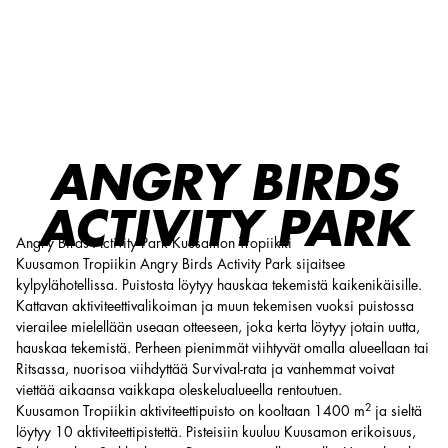
Angry Birds Activity Park
ANGRY BIRDS
ACTIVITY PARK
Angry Birds Activity Park Kuusamon Tropiikki
Kuusamon Tropiikin Angry Birds Activity Park sijaitsee
kylpylähotellissa. Puistosta löytyy hauskaa tekemistä kaikenikäisille.
Kattavan aktiviteettivalikoiman ja muun tekemisen vuoksi puistossa
vierailee mielellään useaan otteeseen, joka kerta löytyy jotain uutta,
hauskaa tekemistä. Perheen pienimmät viihtyvät omalla alueellaan tai
Ritsassa, nuorisoa viihdyttää Survival-rata ja vanhemmat voivat
viettää aikaansa vaikkapa oleskelualueella rentoutuen.
2
Kuusamon Tropiikin aktiviteettipuisto on kooltaan 1400 m
ja sieltä
löytyy 10 aktiviteettipistettä. Pisteisiin kuuluu Kuusamon erikoisuus,