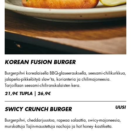
KOREAN FUSION BURGER
Burgerpihvi korealaisella BBQ-glaseerauksella, seesami-chilikurkkua,
jalapeño-pikkelöityä slaw’ta, korianteria ja chilimajoneesia.
Tarjoillaan seesami-chiliranskalaisten kera.
21,9€ TUPLA | 26,9€
UUSI
SWICY CRUNCH BURGER
Burgerpihvi, cheddarjuustoa, rapeaa salaattia, swicy-majoneesia,
murskattuja Tajín-maustettuja nachoja ja hot honey -kastiketta.