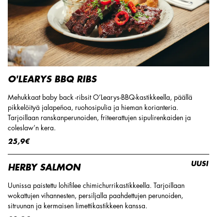
O'LEARYS BBQ RIBS
Mehukkaat baby back -ribsit O’Learys-BBQ-kastikkeella, päällä
pikkelöityä jalapeñoa, ruohosipulia ja hieman korianteria.
Tarjoillaan ranskanperunoiden, friteerattujen sipulirenkaiden ja
coleslaw’n kera.
25,9€
UUSI
HERBY SALMON
Uunissa paistettu lohifilee chimichurrikastikkeella. Tarjoillaan
wokattujen vihannesten, persiljalla paahdettujen perunoiden,
sitruunan ja kermaisen limettikastikkeen kanssa.