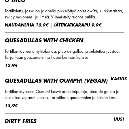
O'TACO
Tortillalettu, jossa on jalapeño pikkelöityä coleslaw’ta, kurkkusalsaa,
swicy majoneesi ja limeä. Viimeistelty ruohosipulilla.
NAUDANLIHA 10,9€ | JÄTTIKATKARAPU 9,9€
QUESADILLAS WITH CHICKEN
Tortillan täytteenä nyhtökanaa, pico de galloa ja sulatettua juustoa.
Tarjoillaan guacamolen ja hapankerman kanssa.
15,9€
KASVIS
QUESADILLAS WITH OUMPH! (VEGAN)
Tortillan täytteenä Oumph!-kasvisproteiinipaloja, pico de galloa ja
sulatettua vegaanijuustoa. Tarjoillaan guacamolen ja salsan kera.
15,9€
UUSI
DIRTY FRIES