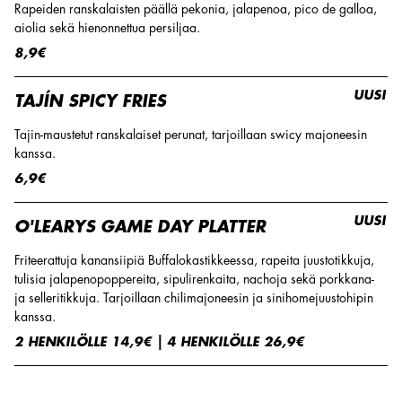
Rapeiden ranskalaisten päällä pekonia, jalapenoa, pico de galloa,
aiolia sekä hienonnettua persiljaa.
8,9€
UUSI
TAJÍN SPICY FRIES
Tajin-maustetut ranskalaiset perunat, tarjoillaan swicy majoneesin
kanssa.
6,9€
UUSI
O'LEARYS GAME DAY PLATTER
Friteerattuja kanansiipiä Buffalokastikkeessa, rapeita juustotikkuja,
tulisia jalapenopoppereita, sipulirenkaita, nachoja sekä porkkana-
ja selleritikkuja. Tarjoillaan chilimajoneesin ja sinihomejuustohipin
kanssa.
2 HENKILÖLLE 14,9€ | 4 HENKILÖLLE 26,9€