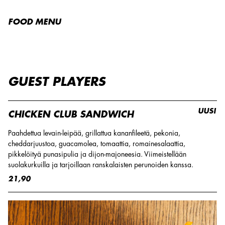
FOOD MENU
GUEST PLAYERS
UUSI
CHICKEN CLUB SANDWICH
Paahdettua levain-leipää, grillattua kananfileetä, pekonia,
cheddarjuustoa, guacamolea, tomaattia, romainesalaattia,
pikkelöityä punasipulia ja dijon-majoneesia. Viimeistellään
suolakurkuilla ja tarjoillaan ranskalaisten perunoiden kanssa.
21,90