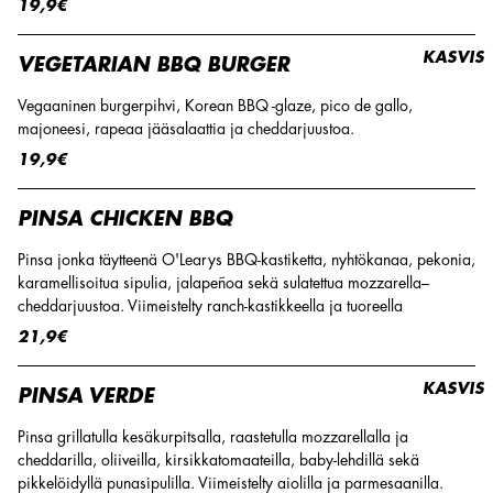
19,9€
KASVIS
VEGETARIAN BBQ BURGER
Vegaaninen burgerpihvi, Korean BBQ -glaze, pico de gallo,
majoneesi, rapeaa jääsalaattia ja cheddarjuustoa.
19,9€
PINSA CHICKEN BBQ
Pinsa jonka täytteenä O'Learys BBQ-kastiketta, nyhtökanaa, pekonia,
karamellisoitua sipulia, jalapeñoa sekä sulatettua mozzarella–
cheddarjuustoa. Viimeistelty ranch-kastikkeella ja tuoreella
21,9€
KASVIS
PINSA VERDE
Pinsa grillatulla kesäkurpitsalla, raastetulla mozzarellalla ja
cheddarilla, oliiveilla, kirsikkatomaateilla, baby-lehdillä sekä
pikkelöidyllä punasipulilla. Viimeistelty aiolilla ja parmesaanilla.