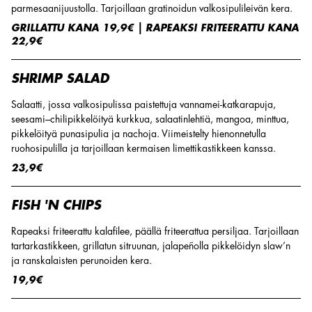
parmesaanijuustolla. Tarjoillaan gratinoidun valkosipulileivän kera.
GRILLATTU KANA 19,9€ | RAPEAKSI FRITEERATTU KANA
22,9€
SHRIMP SALAD
Salaatti, jossa valkosipulissa paistettuja vannamei-katkarapuja,
seesami–chilipikkelöityä kurkkua, salaatinlehtiä, mangoa, minttua,
pikkelöityä punasipulia ja nachoja. Viimeistelty hienonnetulla
ruohosipulilla ja tarjoillaan kermaisen limettikastikkeen kanssa.
23,9€
FISH 'N CHIPS
Rapeaksi friteerattu kalafilee, päällä friteerattua persiljaa. Tarjoillaan
tartarkastikkeen, grillatun sitruunan, jalapeñolla pikkelöidyn slaw’n
ja ranskalaisten perunoiden kera.
19,9€