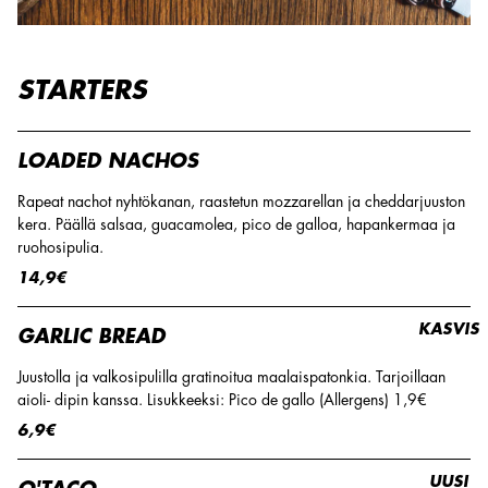
STARTERS
LOADED NACHOS
Rapeat nachot nyhtökanan, raastetun mozzarellan ja cheddarjuuston
kera. Päällä salsaa, guacamolea, pico de galloa, hapankermaa ja
ruohosipulia.
14,9€
KASVIS
GARLIC BREAD
Juustolla ja valkosipulilla gratinoitua maalaispatonkia. Tarjoillaan
aioli- dipin kanssa. Lisukkeeksi: Pico de gallo (Allergens) 1,9€
6,9€
UUSI