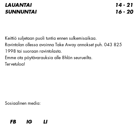
LAUANTAI
14 - 21
SUNNUNTAI
16 - 20
Keittiö suljetaan puoli tuntia ennen sulkemisaikaa.
Ravintolan ollessa avoinna Take Away annokset puh. 043 825
1998 tai suoraan ravintolasta.
Emme ota pöytävarauksia alle 8hlön seurueilta.
Tervetuloa!
Sosiaalinen media
:
FB
IG
LI