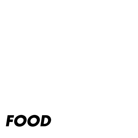
FOOD MENU
FOOD