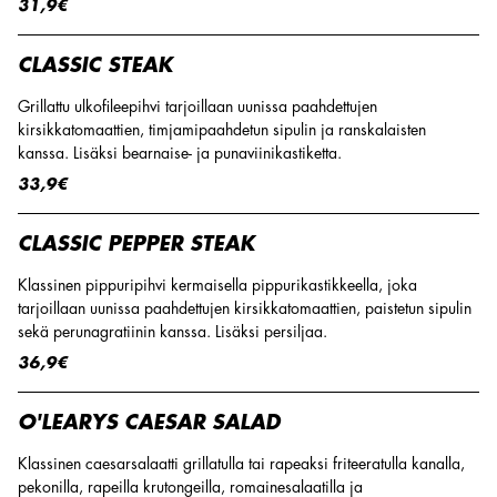
31,9€
CLASSIC STEAK
Grillattu ulkofileepihvi tarjoillaan uunissa paahdettujen
kirsikkatomaattien, timjamipaahdetun sipulin ja ranskalaisten
kanssa. Lisäksi bearnaise- ja punaviinikastiketta.
33,9€
CLASSIC PEPPER STEAK
Klassinen pippuripihvi kermaisella pippurikastikkeella, joka
tarjoillaan uunissa paahdettujen kirsikkatomaattien, paistetun sipulin
sekä perunagratiinin kanssa. Lisäksi persiljaa.
36,9€
O'LEARYS CAESAR SALAD
Klassinen caesarsalaatti grillatulla tai rapeaksi friteeratulla kanalla,
pekonilla, rapeilla krutongeilla, romainesalaatilla ja