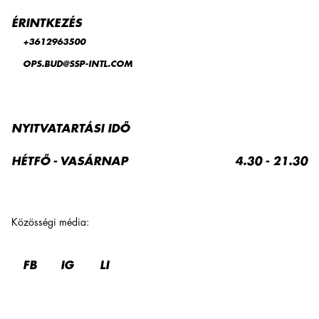
ÉRINTKEZÉS
+3612963500
OPS.BUD@SSP-INTL.COM
NYITVATARTÁSI IDŐ
HÉTFŐ - VASÁRNAP
4.30 - 21.30
Közösségi média
:
FB
IG
LI