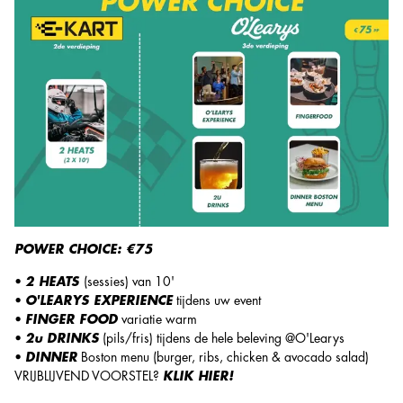
POWER CHOICE: €75
•
2 HEATS
(sessies) van 10'
•
O'LEARYS EXPERIENCE
tijdens uw event
•
FINGER FOOD
variatie warm
•
2u DRINKS
(pils/fris) tijdens de hele beleving @O'Learys
•
DINNER
Boston menu (burger, ribs, chicken & avocado salad)
VRIJBLIJVEND VOORSTEL?
KLIK HIER!