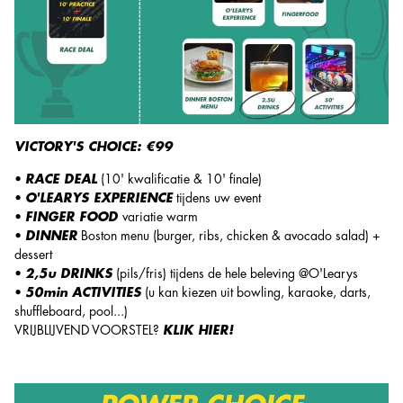
VICTORY'S CHOICE: €99
•
RACE DEAL
(10' kwalificatie & 10' finale)
•
O'LEARYS EXPERIENCE
tijdens uw event
•
FINGER FOOD
variatie warm
•
DINNER
Boston menu (burger, ribs, chicken & avocado salad) +
dessert
•
2,5u DRINKS
(pils/fris) tijdens de hele beleving @O'Learys
•
50min ACTIVITIES
(u kan kiezen uit bowling, karaoke, darts,
shuffleboard, pool...)
VRIJBLIJVEND VOORSTEL?
KLIK HIER!