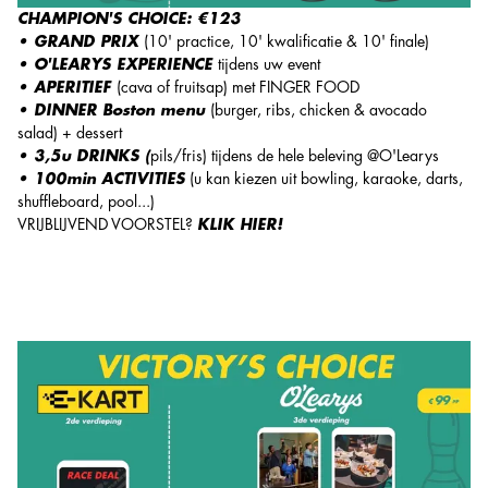
CHAMPION'S CHOICE: €123
• GRAND PRIX
(10' practice, 10' kwalificatie & 10' finale)
• O'LEARYS EXPERIENCE
tijdens uw event
• APERITIEF
(cava of fruitsap) met FINGER FOOD
• DINNER Boston menu
(burger, ribs, chicken & avocado
salad) + dessert
• 3,5u DRINKS (
pils/fris) tijdens de hele beleving @O'Learys
• 100min ACTIVITIES
(u kan kiezen uit bowling, karaoke, darts,
shuffleboard, pool...)
VRIJBLIJVEND VOORSTEL?
KLIK HIER!