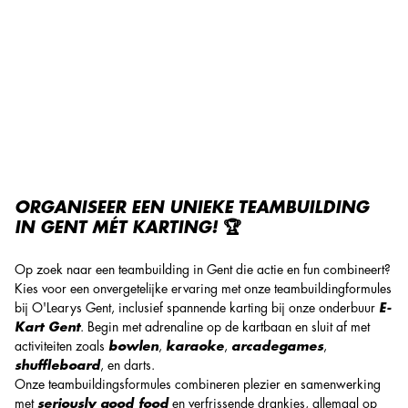
De leukste, actieve teambuilding in Gent!
ORGANISEER EEN UNIEKE TEAMBUILDING
IN GENT MÉT KARTING! 🏆
Op zoek naar een teambuilding in Gent die actie en fun combineert?
Kies voor een onvergetelijke ervaring met onze teambuildingformules
bij O'Learys Gent, inclusief spannende karting bij onze onderbuur
E-
Kart Gent
. Begin met adrenaline op de kartbaan en sluit af met
activiteiten zoals
bowlen
,
karaoke
,
arcadegames
,
shuffleboard
, en darts.
Onze teambuildingsformules combineren plezier en samenwerking
met
seriously good food
en verfrissende drankjes, allemaal op