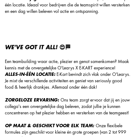
één locatie. Ideaal voor bedrijven die de teamspirit willen versterken
en een dag willen beleven vol actie en ontspanning.
WE'VE GOT IT ALL! 😍🏁
Een teambuilding waar actie, plezier en genot samenkomen? Maak
kennis met de onvergetelijke O'Learys X E-KART experience!
ALLES-IN-ÉÉN LOCATIE:
E-Kart
bevindt zich vlak onder O'Learys.
Je mixt de verschillende activiteiten en geniet van seriously good
food & heerlijk drankjes. Allemaal onder één dak!
ZORGELOZE ERVARING:
Ons team zorgt ervoor dat jij en jouw
collega's een onvergetelijke dag beleven, zodat jullie je kunnen
concentreren op het plezier hebben en versterken van de teamgeest!
OP MAAT & GESCHIKT VOOR ELK TEAM:
Onze flexibele
formules zijn geschikt voor kleine én grote groepen (van 2 tot 999