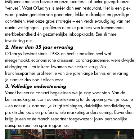
Miljoenen mensen bezoeken onze locaties – of beter gezegd: onze
‘venues’. Want O’Learys is méér dan een restaurant. Het is een plek
waar gasten genieten van goed eten, lekkere drankjes en gezellige
activiteiten. Met onze groeistrategie – een verdrievoudiging van het
aantal vestigingen – profiteren al onze partners van toenemende
merkbekendheid én gezamenlijke inkoopkracht. Een slimme
investering dus.
2. Meer dan 35 jaar ervaring
O’Learys bestaat sinds 1988 en heeft sindsdien heel wat
meegemaakt: economische crisissen, corona-pandemie, wereldwijde
uitdagingen – en telkens kwamen we sterker terug. Als
franchisepartner profiteer je van die jarenlange kennis en ervaring.
Je staat er dus nooit alleen voor.
3. Volledige ondersteuning
Vanaf het eerste contact begeleiden we je stap voor stap. Van de
kennismaking en contractondertekening tot de opening van je locatie
– en natuurlijk daarna. Je krijgt trainingen, duidelijke handleidingen,
praktische tools en professionele marketingondersteuning. Bovendien
krijg je een vaste franchisepartner toegewezen: jouw persoonlijke
aanspreekpunt en sparringpartner.