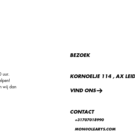
BEZOEK
 uur.
KORNOELJE 114 , AX LE
elpen!
n wij dan
VIND ONS
CONTACT
+31707018990
MON@OLEARYS.COM