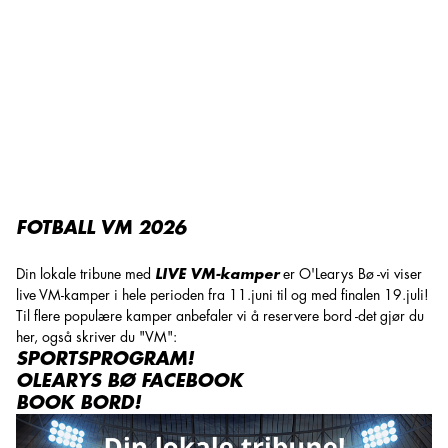
Fotball VM Bø
FOTBALL VM 2026
Din lokale tribune med
LIVE VM-kamper
er O'Learys Bø -vi viser
live VM-kamper i hele perioden fra 11.juni til og med finalen 19.juli!
Til flere populære kamper anbefaler vi å reservere bord -det gjør du
her, også skriver du "VM":
SPORTSPROGRAM!
OLEARYS BØ FACEBOOK
BOOK BORD!