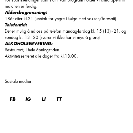
For sportssendinger som står i vårt program holder vi alltid åpent til
matchen er ferdig.
Aldersbegrensning:
18år etter kl.21 (unntak for yngre i følge med voksen/foresatt)
Telefontid:
Det er mulig å nå oss på telefon mandag-lørdag kl. 15 (13) - 21, og
søndag kl. 13 - 20 (svarer vi ikke har vi mye å gjøre)
ALKOHOLSERVERING:
Restaurant, i hele åpningstiden.
Aktivitetssenteret alle dager fra kl.18.00.
Sosiale medier
:
FB
IG
LI
TT