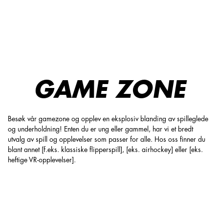
Game Zone
GAME ZONE
Besøk vår gamezone og opplev en eksplosiv blanding av spilleglede
og underholdning! Enten du er ung eller gammel, har vi et bredt
utvalg av spill og opplevelser som passer for alle. Hos oss finner du
blant annet [f.eks. klassiske flipperspill], [eks. airhockey] eller [eks.
heftige VR-opplevelser].