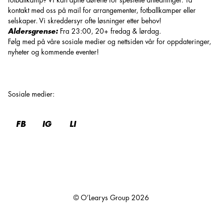
fotballkamp? Vi kan åpne dørene for spesielle anledninger. Ta
kontakt med oss på mail for arrangementer, fotballkamper eller
selskaper. Vi skreddersyr ofte løsninger etter behov!
Aldersgrense:
Fra 23:00, 20+ fredag & lørdag.
Følg med på våre sosiale medier og nettsiden vår for oppdateringer,
nyheter og kommende eventer!
Sosiale medier
:
FB
IG
LI
© O’Learys Group
2026