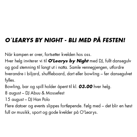
DJ
O´LEARYS BY NIGHT - BLI MED PÅ FESTEN!
Når kampen er over, fortsetter kvelden hos oss.
Hver helg inviterer vi til
O'Learys by Night
med DJ, fullt dansegulv
og god stemning til langt ut i natta. Samle vennegjengen, utfordre
hverandre i biljard, shuffleboard, dart eller bowling – før dansegulvet
fylles.
Bowling, bar og spill holder åpent til kl.
03.00
hver helg.
8 august – DJ Abuu & Mossefest
15 august – DJ Han Polo
Flere datoer og events slippes fortløpende. Følg med – det blir en høst
full av musikk, sport og gode kvelder på O'Learys.