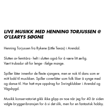
Live Musikk med Henning Torjussen @ O'Learys Søgne
LIVE MUSIKK MED HENNING TORJUSSEN @
O'LEARYS SØGNE
Henning Torjussen fra Rykene (Little Texas) i Arendal.
Slutten av femtiåra - helt i slutten også for å være litt ærlig.
Vært trubadur alt for lenge - ifølge mange.
Spiller låter innenfor de fleste sjangere, men er nok til dans som er
mitt lodd til musikken. Spiller coverlåter som folk liker å synge med
og danse til. Har hatt mye oppdrag for Swingklubber i Arendal og
Vågsbygd.
Musikk konservatoriet gikk ikke glipp av noe når jeg for 40 år siden
valgte bryggeribransjen for å si det slik, men for en fantastisk hobby.