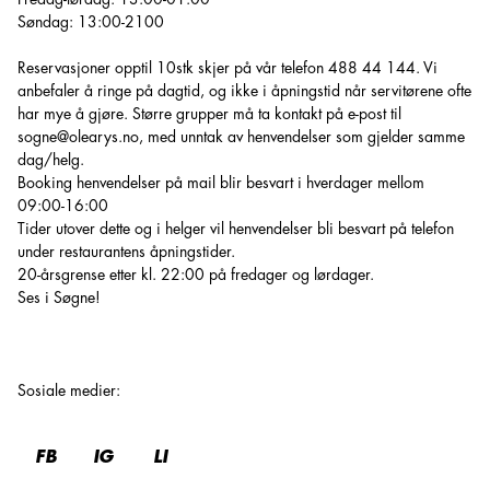
Søndag: 13:00-2100
Reservasjoner opptil 10stk skjer på vår telefon 488 44 144. Vi
anbefaler å ringe på dagtid, og ikke i åpningstid når servitørene ofte
har mye å gjøre. Større grupper må ta kontakt på e-post til
sogne@olearys.no, med unntak av henvendelser som gjelder samme
dag/helg.
Booking henvendelser på mail blir besvart i hverdager mellom
09:00-16:00
Tider utover dette og i helger vil henvendelser bli besvart på telefon
under restaurantens åpningstider.
20-årsgrense etter kl. 22:00 på fredager og lørdager.
Ses i Søgne!
Sosiale medier
:
FB
IG
LI