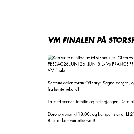
VM finalen på storskjerm - Sentrumsveien!
VM FINALEN PÅ STORS
VM-finale
Sentrumsveien foran O'Learys Søgne stenges, og
fra første sekund!
Ta med venner, familie og hele gjengen. Dette bli
Dørene åpner kl 18:00, og kampen starter kl 21:0
Billetter kommer etterhvert!