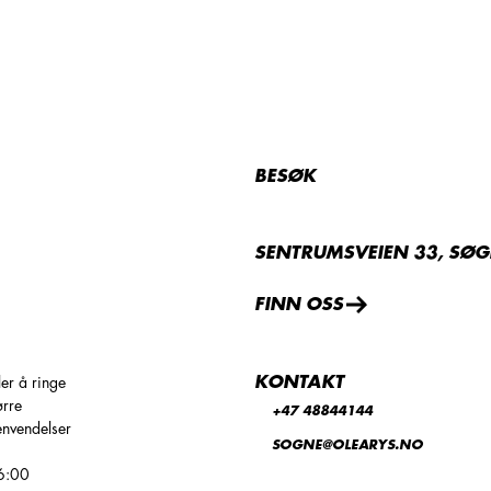
BESØK
SENTRUMSVEIEN 33, SØ
FINN OSS
KONTAKT
er å ringe
ørre
+47 48844144
envendelser
SOGNE@OLEARYS.NO
16:00