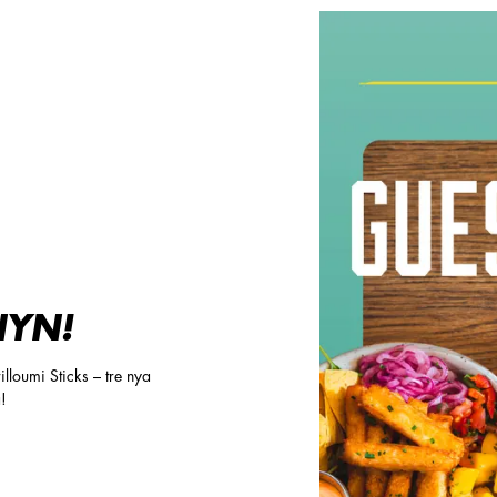
YN!
lloumi Sticks – tre nya
!