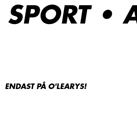
SPORT • 
ENDAST PÅ O'LEARYS!