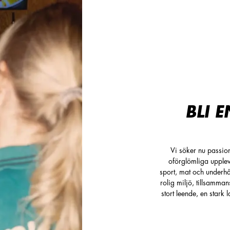
BLI E
Vi söker nu passio
oförglömliga upplev
sport, mat och underhå
rolig miljö, tillsamma
stort leende, en star