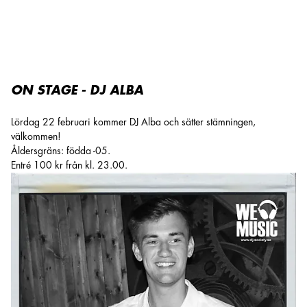
On Stage på O'Learys Arvika!
ON STAGE - DJ ALBA
Lördag 22 februari kommer DJ Alba och sätter stämningen,
välkommen!
Åldersgräns: födda -05.
Entré 100 kr från kl. 23.00.