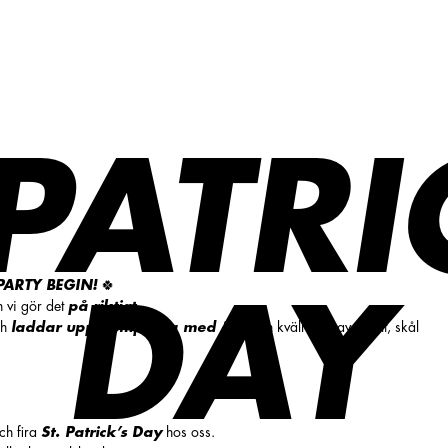
 PATRI
 PARTY BEGIN!
🍀
DAY
h vi gör det
på riktigt
.
ch
laddar upp pumparna med öl
för en kväll fylld av skratt, skål
ch fira
St. Patrick’s Day
hos oss.