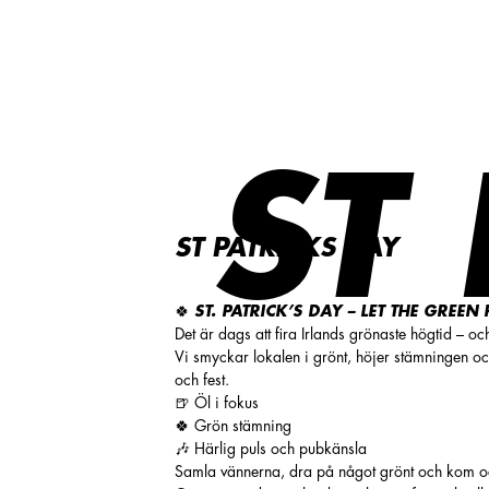
St Patricks day 17/3
ST
ST PATRICKS DAY
🍀
ST. PATRICK’S DAY – LET THE GREEN
Det är dags att fira Irlands grönaste högtid – oc
Vi smyckar lokalen i grönt, höjer stämningen o
och fest.
🍺 Öl i fokus
🍀 Grön stämning
🎶 Härlig puls och pubkänsla
Samla vännerna, dra på något grönt och kom o