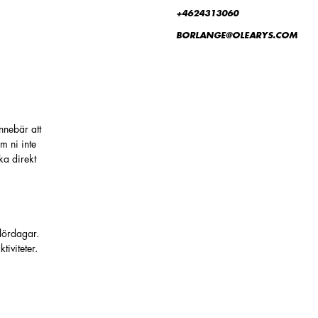
+4624313060
BORLANGE@OLEARYS.COM
nnebär att
m ni inte
ka direkt
 lördagar.
iviteter.