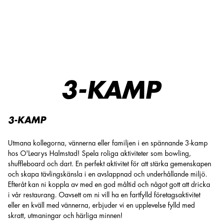
Testa vår 3-kamp – Ha kul ihop! | O'Learys Halmstad
3-KAMP
3-KAMP
Utmana kollegorna, vännerna eller familjen i en spännande 3-kamp
hos O'Learys Halmstad! Spela roliga aktiviteter som bowling,
shuffleboard och dart. En perfekt aktivitet för att stärka gemenskapen
och skapa tävlingskänsla i en avslappnad och underhållande miljö.
Efteråt kan ni koppla av med en god måltid och något gott att dricka
i vår restaurang. Oavsett om ni vill ha en fartfylld företagsaktivitet
eller en kväll med vännerna, erbjuder vi en upplevelse fylld med
skratt, utmaningar och härliga minnen!