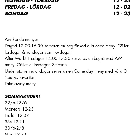
MÅNDAG - TORSDAG
12 - 23
FREDAG - LÖRDAG
12 - 02
SÖNDAG
12 - 23
Avvikande menyer
Dagtid 12:00-16:30 serveras en begränsad
a la carte meny
. Gäller
lördagar & söndagar samt lovdagar.
After Work! Fredagar 14:00-17:30 serveras en begränsad
AW-
meny
. Gäller ej lovdagar. Se ovan.
Under större matchdagar serveras en
Game day meny
med våra O
´Learys favoriter!
Take away meny
SOMMARTIDER!
22/6-28/6
Mån-tors 12-23
Fre-lör 12-02
Sön 12-21
30/6-2/8
Mån 12-23