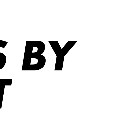
S BY
T