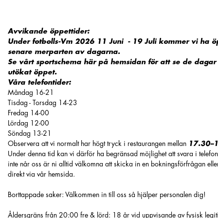
Avvikande öppettider:
Under fotbolls-Vm 2026 11 Juni - 19 Juli kommer vi ha ö
senare merparten av dagarna.
Se vårt sportschema här på hemsidan för att se de daga
utökat öppet.
Våra telefontider:
Måndag 16-21
Tisdag - Torsdag 14-23
Fredag 14-00
Lördag 12-00
Söndag 13-21
Observera att vi normalt har högt tryck i restaurangen mellan
17.30–
Under denna tid kan vi därför ha begränsad möjlighet att svara i telefo
inte når oss är ni alltid välkomna att skicka in en bokningsförfrågan ell
direkt via vår hemsida.
Borttappade saker: Välkommen in till oss så hjälper personalen dig!
Åldersgräns från 20:00 fre & lörd: 18 år vid uppvisande av fysisk legi