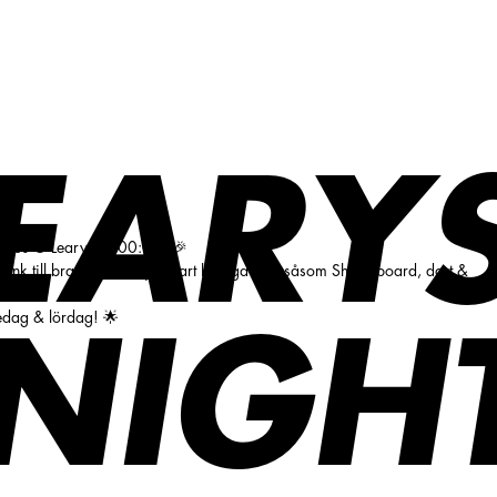
EARY
g hos O'Learys till 00:00! 🎉
nk till bra pris och självklart härliga spel såsom Shuffleboard, dart &
redag & lördag! 🌟
NIGH