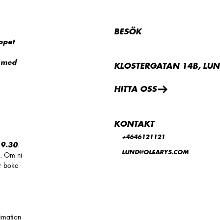
BESÖK
ppet
r med
KLOSTERGATAN 14B, LU
HITTA OSS
KONTAKT
+4646121121
19.30
.
LUND@OLEARYS.COM
n. Om ni
er boka
timation