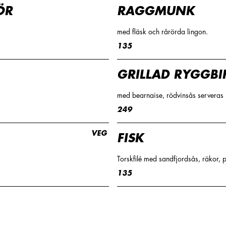
ÖR
RAGGMUNK
med fläsk och rårörda lingon.
135
GRILLAD RYGGBI
med bearnaise, rödvinsås servera
249
VEG
FISK
Torskfilé med sandfjordsås, räkor, p
135