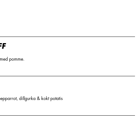
FF
s med pomme.
epparrot, dillgurka & kokt potatis