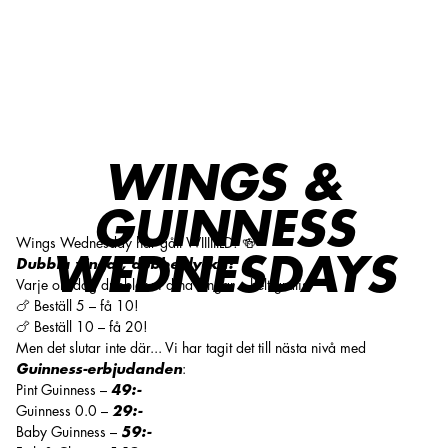
Wings Wednesdays - WING IT WITH GUINNESS
WINGS &
GUINNESS
Wings Wednesday har gått WIIIIIILD! 🍻
WEDNESDAYS
Dubbla vingar, dubbel lycka!
Varje onsdag dubblar vi dina vingar – helt gratis!
🍗 Beställ 5 – få 10!
🍗 Beställ 10 – få 20!
Men det slutar inte där... Vi har tagit det till nästa nivå med
Guinness-erbjudanden
:
Pint Guinness –
49:-
Guinness 0.0 –
29:-
Baby Guinness –
59:-