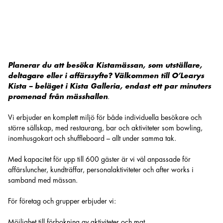
Kista Mässan – Välkommen till O’Learys Kista efter mässan
Planerar du att besöka Kistamässan, som utställare,
deltagare eller i affärssyfte? Välkommen till O’Learys
Kista – beläget i Kista Galleria, endast ett par minuters
promenad från mässhallen
.
Vi erbjuder en komplett miljö för både individuella besökare och
större sällskap, med restaurang, bar och aktiviteter som bowling,
inomhusgokart och shuffleboard – allt under samma tak.
Med kapacitet för upp till 600 gäster är vi väl anpassade för
affärsluncher, kundträffar, personalaktiviteter och after works i
samband med mässan.
För företag och grupper erbjuder vi:
Möjlighet till förbokning av aktiviteter och mat