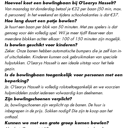
Hoeveel kost een bowlingbaan bij O'Learys Hasselt?
Van maandag tot donderdag betaal je €32 per baan (50 min, max.
6 personen). In het weekend en tijdens schoolvakanties is dat €37.
Hoe lang duurt een potje bowlen?
Je huurt een baan per blok van 50 minuten. Met zes spelers is dat
genoeg voor één volledig spel. Wil je meer tijd? Reserveer dan
meerdere blokken achter elkaar: 100 of 150 minuten zijn mogelijk.
Is bowlen geschikt voor kinderen?
Zeker. Onze banen hebben automatische bumpers die je zelf kan in-
of uitschakelen. Kinderen kunnen ook gebruikmaken van speciale
hulpstukken. O'Learys Hasselt is een ideale uitstap voor het hele
gezin.
Is de bowlingbaan toegankelijk voor personen met een
beperking?
Ja. O'Learys Hasselt is volledig rolstoeltoegankelijk en we voorzien
hulpmiddelen zodat iedereen volwaardig kan deelnemen.
Zijn bowlingschoenen verplicht?
Ja, bowlingschoenen zijn verplicht op de banen. De huur is
inbegrepen in de prijs. Sokken nodig? Die zijn te koop aan het
onthaal.
Kunnen we met een grote groep komen bowlen?