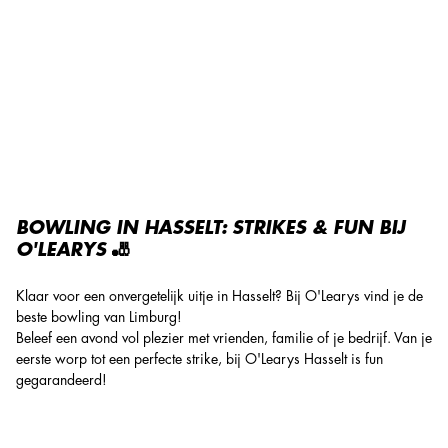
Bowling Hasselt: gooi strikes bij O'Learys!
BOWLING IN HASSELT: STRIKES & FUN BIJ
O'LEARYS 🎳
Klaar voor een onvergetelijk uitje in Hasselt? Bij O'Learys vind je de
beste bowling van Limburg!
Beleef een avond vol plezier met vrienden, familie of je bedrijf. Van je
eerste worp tot een perfecte strike, bij O'Learys Hasselt is fun
gegarandeerd!