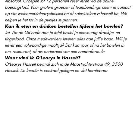
Absoluut. Groepen tot 12 personen reserveren via de online
boekingstool. Voor grotere groepen of teambuildings neem je contact
op via welcome@olearyshasselt.be of sales@olearyshasselt.be. We
helpen je het tot in de puntjes te plannen.
Kan ik eten en drinken bestellen tijdens het bowlen?
Ja! Via de QR-code aan je tafel bestel je eenvoudig drankjes en
fingerfood. Onze medewerkers leveren alles aan jullie baan. Wil je
liever een volwaardige maaltijd? Dat kan voor of na het bowlen in
ons restaurant, of als onderdeel van een comboformule.
Waar vind ik O'Learys in Hasselt?
O'Learys Hasselt bevindt zich in de Maastrichterstraat 49, 3500
Hasselt. De locatie is centraal gelegen en vlot bereikbaar.