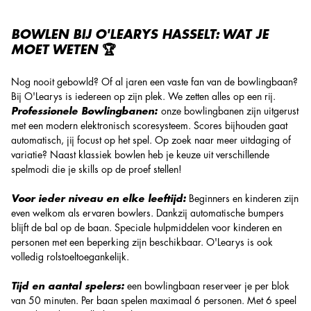
BOWLEN BIJ O'LEARYS HASSELT: WAT JE
MOET WETEN 🏆
Nog nooit gebowld? Of al jaren een vaste fan van de bowlingbaan?
Bij O'Learys is iedereen op zijn plek. We zetten alles op een rij.
Professionele Bowlingbanen:
onze bowlingbanen zijn uitgerust
met een modern elektronisch scoresysteem. Scores bijhouden gaat
automatisch, jij focust op het spel. Op zoek naar meer uitdaging of
variatie? Naast klassiek bowlen heb je keuze uit verschillende
spelmodi die je skills op de proef stellen!
Voor ieder niveau en elke leeftijd:
Beginners en kinderen zijn
even welkom als ervaren bowlers. Dankzij automatische bumpers
blijft de bal op de baan. Speciale hulpmiddelen voor kinderen en
personen met een beperking zijn beschikbaar. O'Learys is ook
volledig rolstoeltoegankelijk.
Tijd en aantal spelers:
een bowlingbaan reserveer je per blok
van 50 minuten. Per baan spelen maximaal 6 personen. Met 6 speel