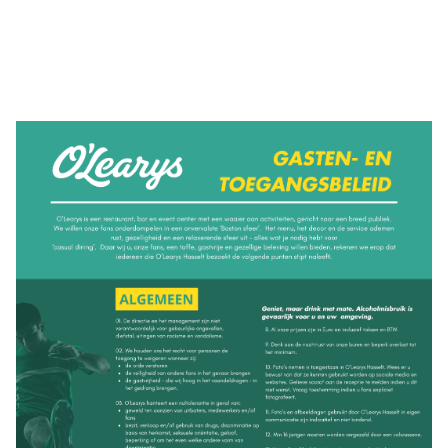
Gasten-en toegangsbeleid O'Learys